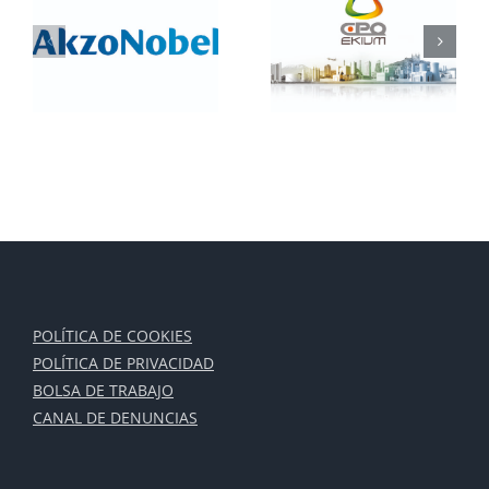
CPQ
FINALIZA LA
a
Ingenieros
NUEVA
a
pasa a ser
PLANTA
n
CPQ-EKIUM
PRODUCTIVA
l
DE BELLA
AURORA
POLÍTICA DE COOKIES
POLÍTICA DE PRIVACIDAD
BOLSA DE TRABAJO
CANAL DE DENUNCIAS